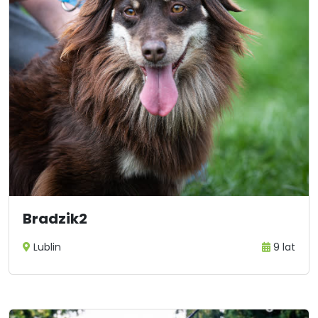
Bradzik2
Lublin
9 lat