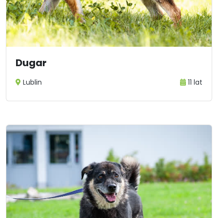
Dugar
Lublin
11 lat