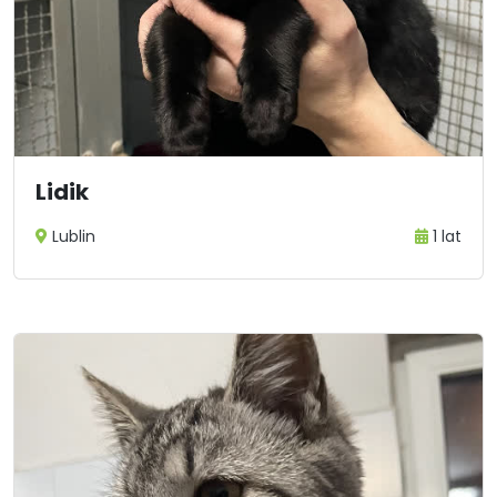
Lidik
Lublin
1 lat