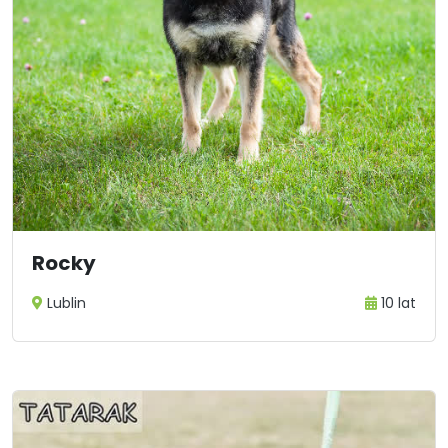
Rocky
Lublin
10 lat