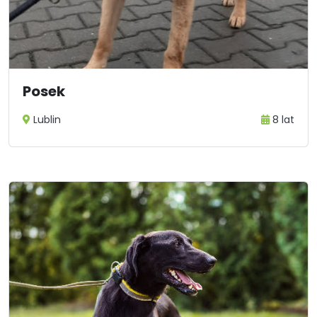
Posek
Lublin
8 lat