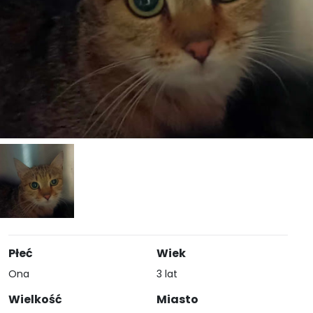
Płeć
Wiek
Ona
3 lat
Wielkość
Miasto