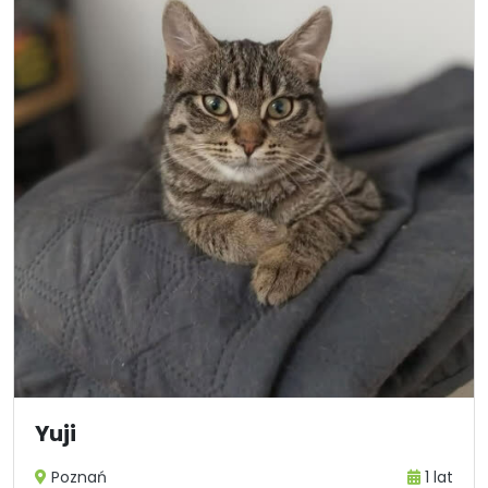
Yuji
Poznań
1 lat