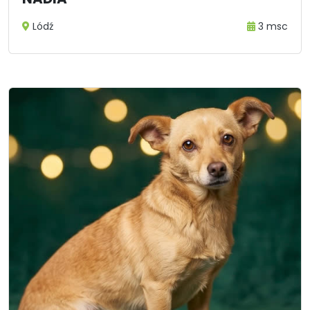
Lódź
3 msc