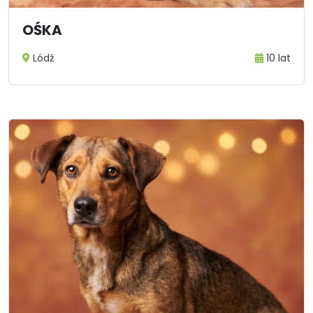
OŚKA
Lódź
10 lat