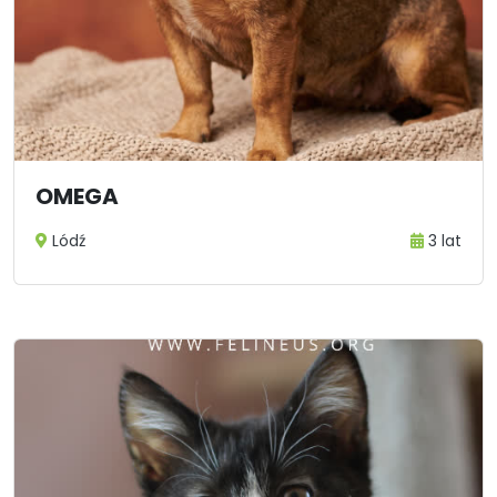
OMEGA
Lódź
3 lat