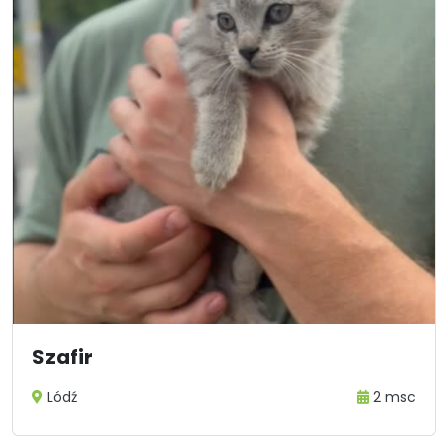
Szafir
Lódź
2 msc