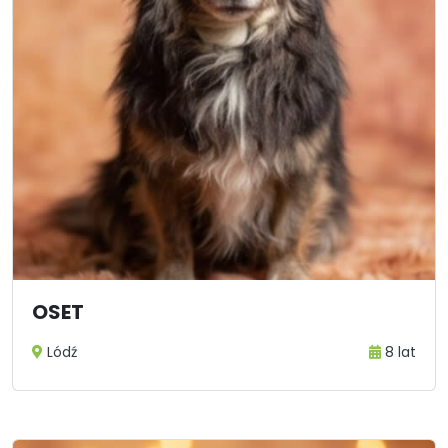
OSET
Lódź
8 lat