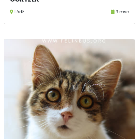
Lódź
3 msc