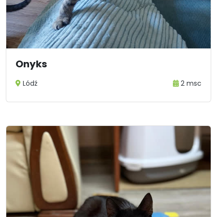
Onyks
Lódź
2 msc