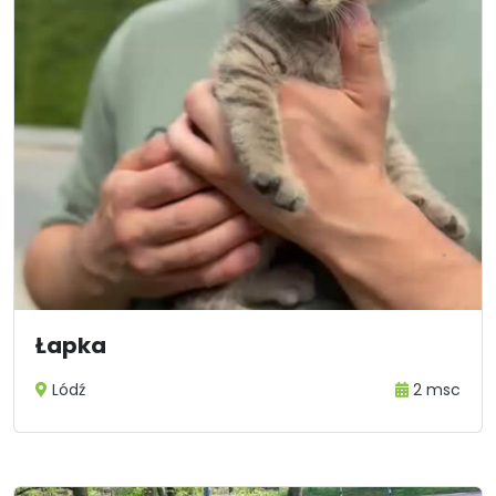
Łapka
Lódź
2 msc