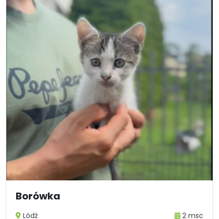
Borówka
Lódź
2 msc