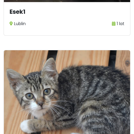
Esek1
Lublin
1 lat