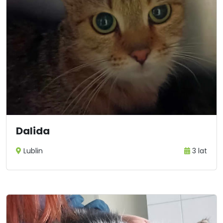
Dalida
Lublin
3 lat