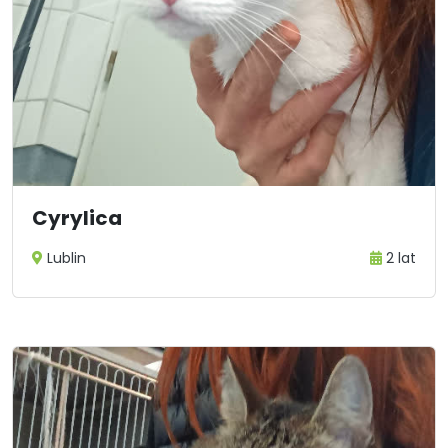
Cyrylica
Lublin
2 lat