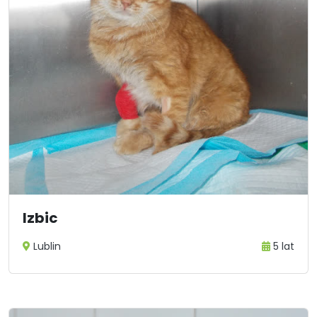
Izbic
Lublin
5 lat