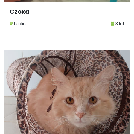
Czoka
Lublin
3 lat