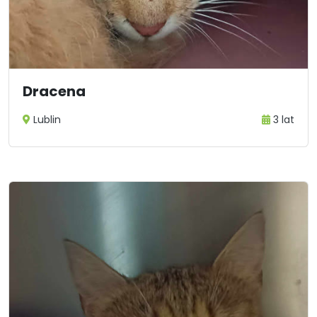
Dracena
Lublin
3 lat