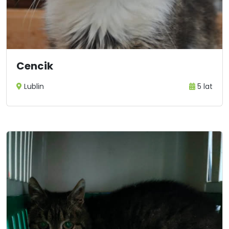
Cencik
Lublin
5 lat