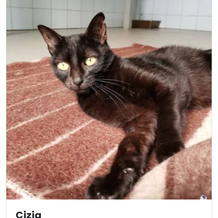
Cizia