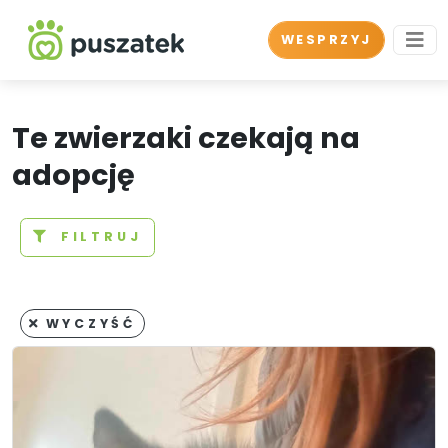
WESPRZYJ
Te zwierzaki czekają na
adopcję
FILTRUJ
WYCZYŚĆ