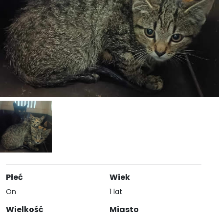
Płeć
Wiek
On
1 lat
Wielkość
Miasto