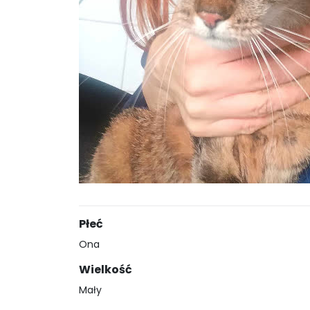
Płeć
Ona
Wielkość
Mały