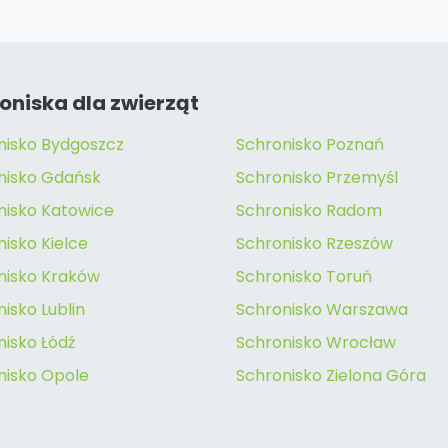
oniska dla zwierząt
nisko Bydgoszcz
Schronisko Poznań
nisko Gdańsk
Schronisko Przemyśl
nisko Katowice
Schronisko Radom
isko Kielce
Schronisko Rzeszów
nisko Kraków
Schronisko Toruń
isko Lublin
Schronisko Warszawa
nisko Łódź
Schronisko Wrocław
nisko Opole
Schronisko Zielona Góra