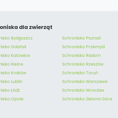
oniska dla zwierząt
nisko Bydgoszcz
Schronisko Poznań
nisko Gdańsk
Schronisko Przemyśl
nisko Katowice
Schronisko Radom
isko Kielce
Schronisko Rzeszów
nisko Kraków
Schronisko Toruń
isko Lublin
Schronisko Warszawa
nisko Łódź
Schronisko Wrocław
nisko Opole
Schronisko Zielona Góra