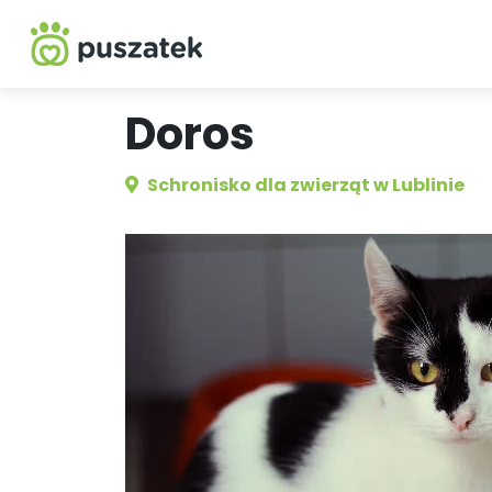
Doros
Schronisko dla zwierząt w Lublinie