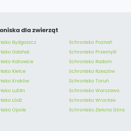
oniska dla zwierząt
nisko Bydgoszcz
Schronisko Poznań
nisko Gdańsk
Schronisko Przemyśl
nisko Katowice
Schronisko Radom
isko Kielce
Schronisko Rzeszów
nisko Kraków
Schronisko Toruń
isko Lublin
Schronisko Warszawa
nisko Łódź
Schronisko Wrocław
nisko Opole
Schronisko Zielona Góra