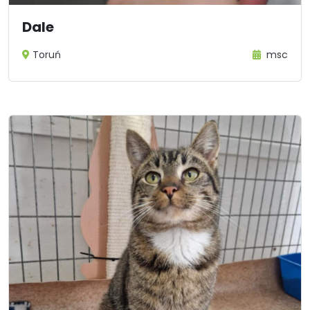
Dale
Toruń
msc