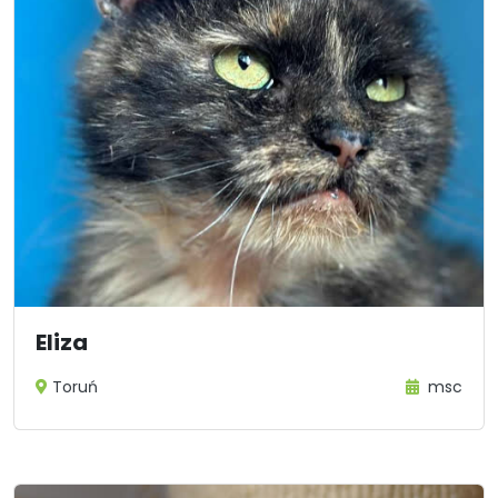
Eliza
Toruń
msc