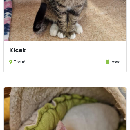
Kicek
Toruń
msc