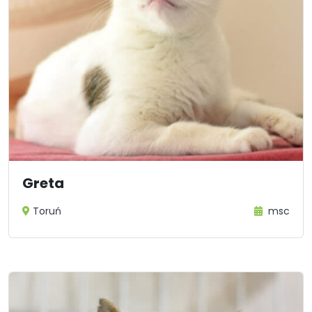
Greta
Toruń
msc