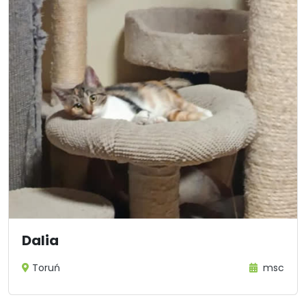
Dalia
Toruń
msc