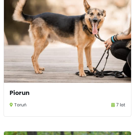
Piorun
Toruń
7 lat