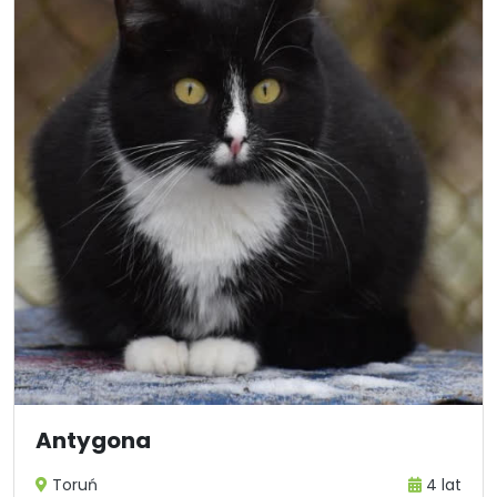
Antygona
Toruń
4 lat