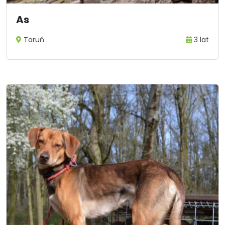
As
Toruń
3 lat