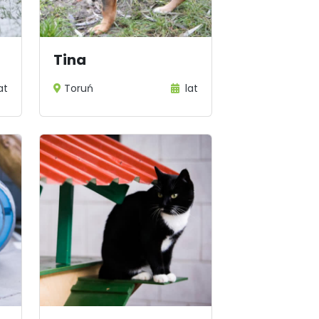
Tina
at
Toruń
lat