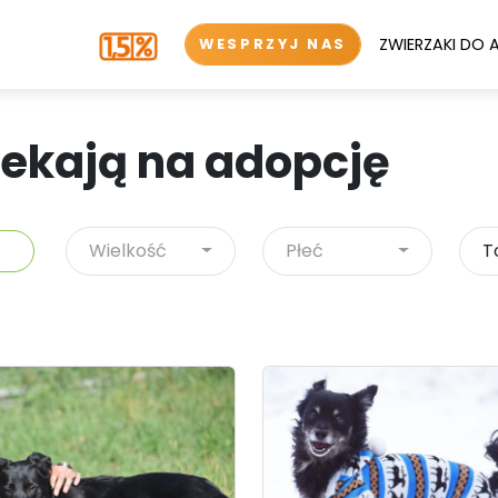
ZWIERZAKI DO 
WESPRZYJ NAS
zekają na adopcję
Wielkość
Płeć
T