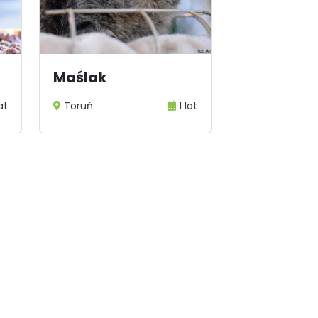
Maślak
at
Toruń
1 lat