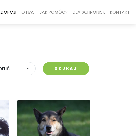
ADOPCJI
O NAS
JAK POMÓC?
DLA SCHRONISK
KONTAKT
oruń
SZUKAJ