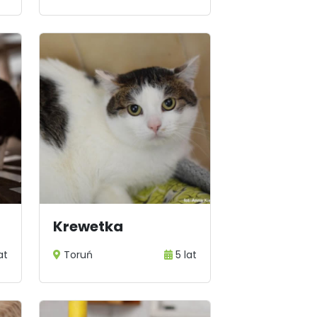
Krewetka
at
Toruń
5 lat