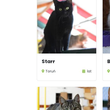
Starr
Toruń
lat