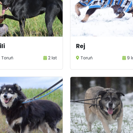
ili
Rej
Toruń
2 lat
Toruń
9 l