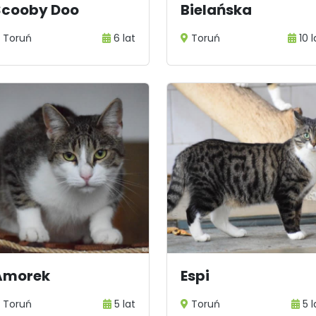
Scooby Doo
Bielańska
Toruń
6 lat
Toruń
10 l
Amorek
Espi
Toruń
5 lat
Toruń
5 l