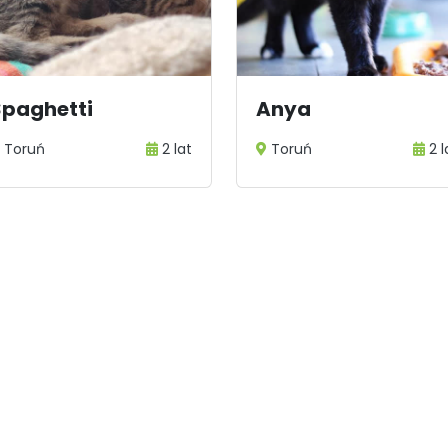
Spaghetti
Anya
Toruń
2 lat
Toruń
2 l