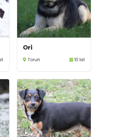
Ori
at
Toruń
10 lat