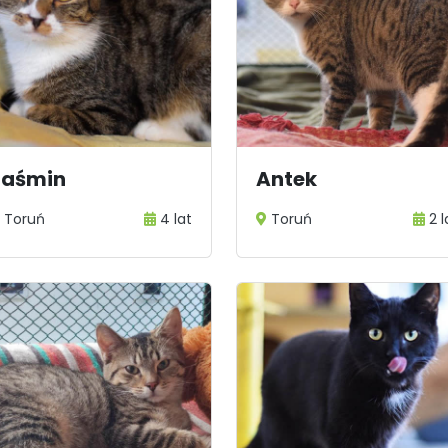
Jaśmin
Antek
1
2
3
Toruń
4 lat
Toruń
2 l