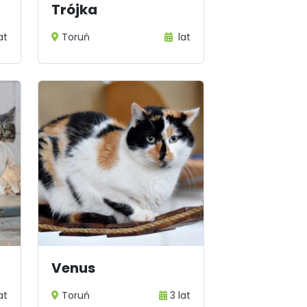
Trójka
at
Toruń
lat
Venus
at
Toruń
3 lat