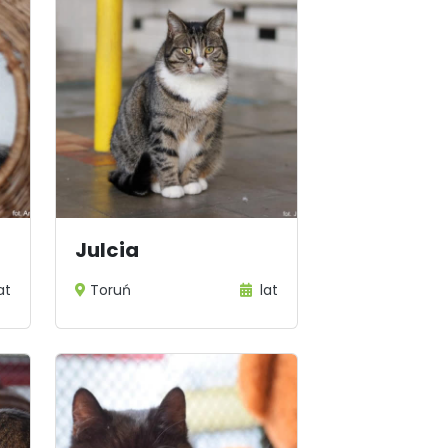
Julcia
at
Toruń
lat