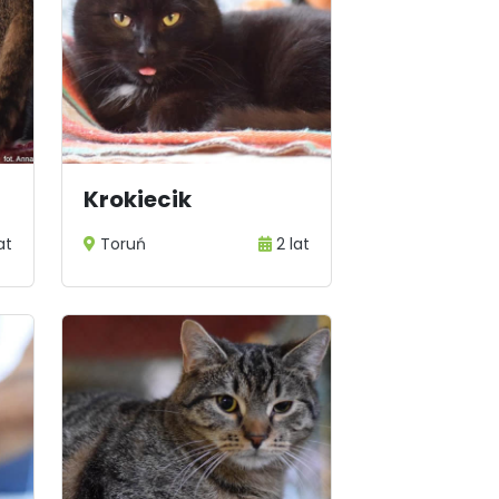
Krokiecik
at
Toruń
2 lat