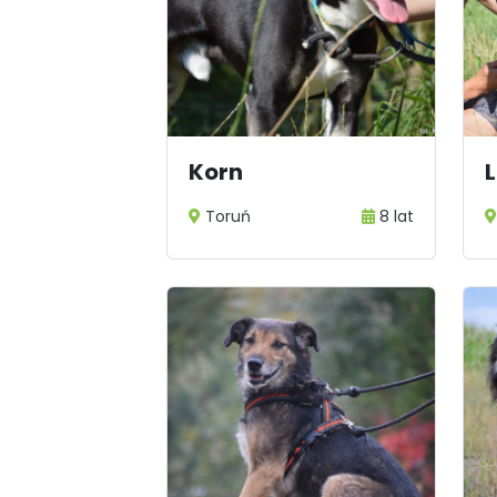
Korn
L
Toruń
8 lat