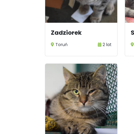
Zadziorek
Toruń
2 lat