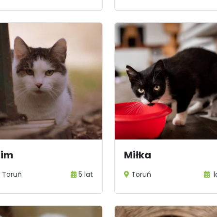
Jim
Miłka
Toruń
5 lat
Toruń
l