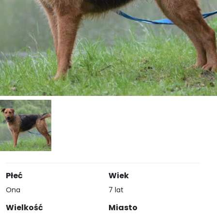
Płeć
Wiek
Ona
7 lat
Wielkość
Miasto