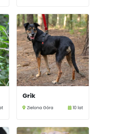
Grik
at
Zielona Góra
10 lat