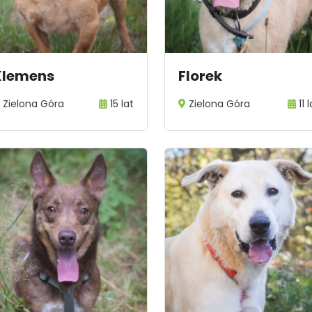
1
2
Klemens
Florek
Zielona Góra
15 lat
Zielona Góra
11 