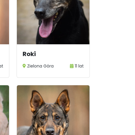
Roki
at
Zielona Góra
11 lat