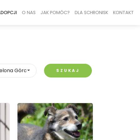
ADOPCJI
O NAS
JAK POMÓC?
DLA SCHRONISK
KONTAKT
ielona Góra
SZUKAJ