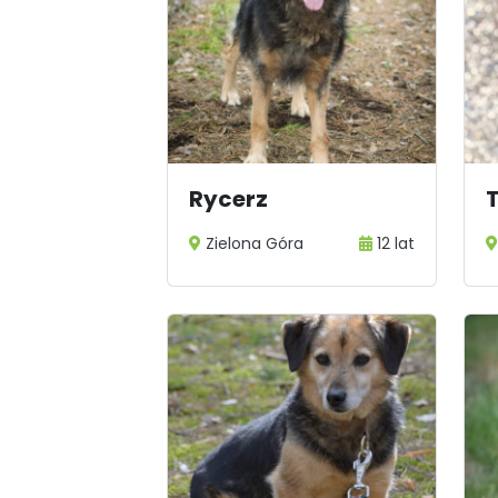
Rycerz
T
Zielona Góra
12 lat