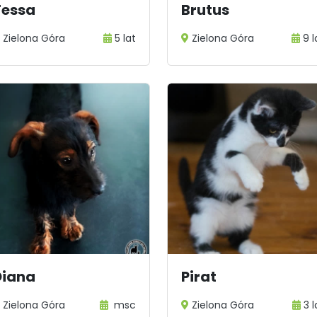
Tessa
Brutus
Zielona Góra
5 lat
Zielona Góra
9 l
Diana
Pirat
Zielona Góra
msc
Zielona Góra
3 l