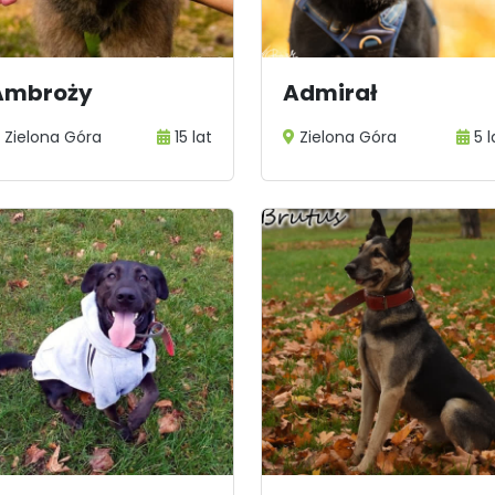
Ambroży
Admirał
Zielona Góra
15 lat
Zielona Góra
5 l