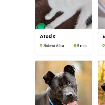
Atosik
E
Zielona Góra
5 msc