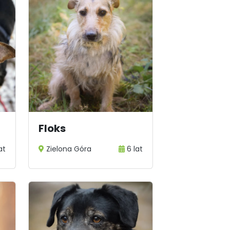
Floks
at
Zielona Góra
6 lat