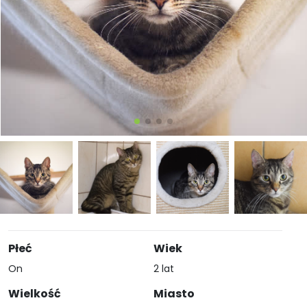
Płeć
Wiek
On
2 lat
Wielkość
Miasto