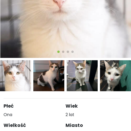
Płeć
Wiek
Ona
2 lat
Wielkość
Miasto