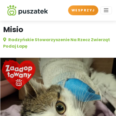
WESPRZYJ
Misio
Radzyńskie Stowarzyszenie Na Rzecz Zwierząt
Podaj Łapę