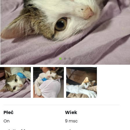
Płeć
Wiek
On
9 msc