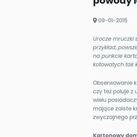
powody i
09-01-2015
Urocze mruczki 
przykład, powsze
na punkcie kart
kotowatych tak 
Obserwowanie ko
czy też poluje 
wielu posiadaczy
mające zaiste kr
zwyczajnego prz
Kartonowy do