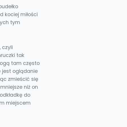
 pudełko
d kociej miłości
rych tym
 czyli
ruczki tak
mogą tam często
jest oglądanie
jąc zmieścić się
mniejsze niż on
podkładkę do
onym miejscem