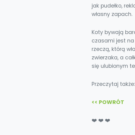
jak pudełko, rek
własny zapach.
Koty bywają bar
czasami jest na
rzeczą, którą w
zwierzaka, a ca
się ulubionym 
Przeczytaj także
<< POWRÓT
❤️ ❤️ ❤️