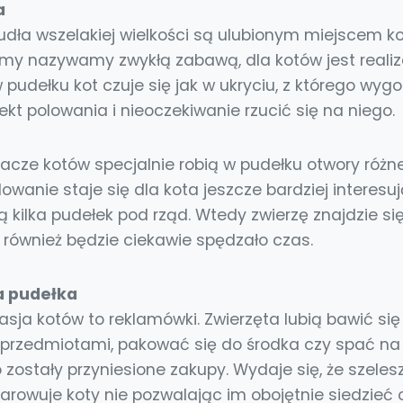
a
pudła wszelakiej wielkości są ulubionym miejscem k
 my nazywamy zwykłą zabawą, dla kotów jest realiz
 pudełku kot czuje się jak w ukryciu, z którego wygo
t polowania i nieoczekiwanie rzucić się na niego.
acze kotów specjalnie robią w pudełku otwory różnej
lowanie staje się dla kota jeszcze bardziej interesu
ą kilka pudełek pod rząd. Wtedy zwierzę znajdzie s
 również będzie ciekawie spędzało czas.
a pudełka
sja kotów to reklamówki. Zwierzęta lubią bawić si
przedmiotami, pakować się do środka czy spać na
o zostały przyniesione zakupy. Wydaje się, że szeles
arowuje koty nie pozwalając im obojętnie siedzieć