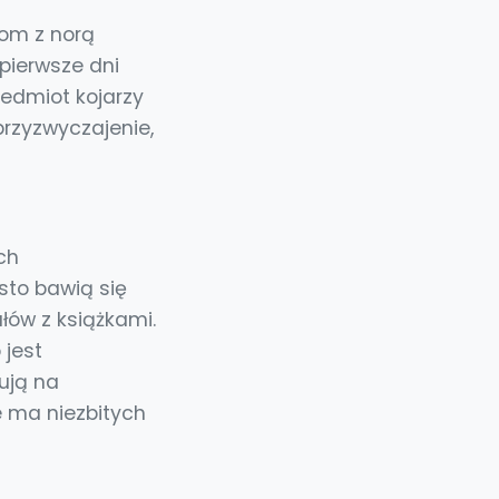
tom z norą
pierwsze dni
zedmiot kojarzy
przyzwyczajenie,
ch
sto bawią się
łów z książkami.
 jest
ują na
e ma niezbitych