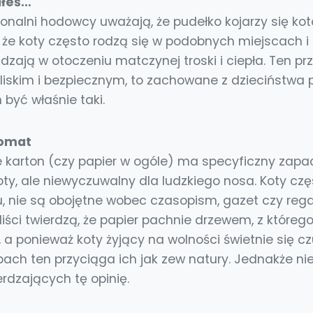
iłeś…
jonalni hodowcy uważają, że pudełko kojarzy się ko
 że koty często rodzą się w podobnych miejscach i 
zają w otoczeniu matczynej troski i ciepła. Ten pr
bliskim i bezpiecznym, to zachowane z dzieciństwa 
być właśnie taki.
romat
 że karton (czy papier w ogóle) ma specyficzny zapa
ty, ale niewyczuwalny dla ludzkiego nosa. Koty czę
u, nie są obojętne wobec czasopism, gazet czy rega
liści twierdzą, że papier pachnie drzewem, z którego
a ponieważ koty żyjący na wolności świetnie się cz
pach ten przyciąga ich jak zew natury. Jednakże ni
dzających tę opinię.