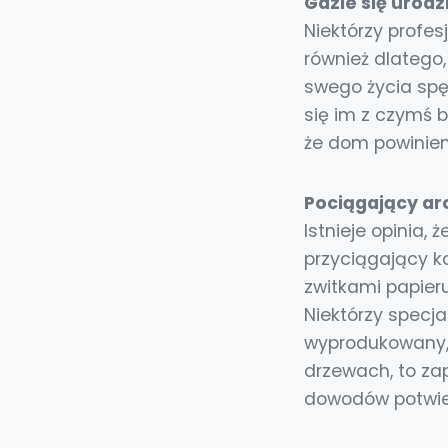
Gdzie się urodz
Niektórzy profes
również dlatego,
swego życia spęd
się im z czymś 
że dom powinien 
Pociągający a
Istnieje opinia,
przyciągający ko
zwitkami papier
Niektórzy specja
wyprodukowany, 
drzewach, to za
dowodów potwier