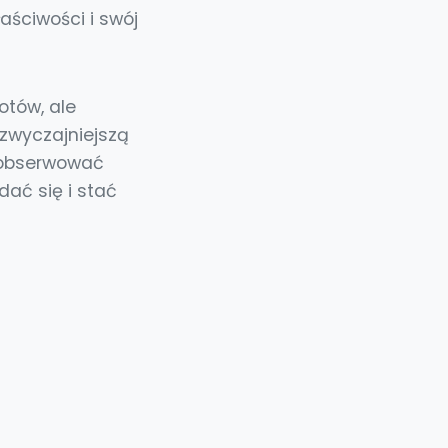
aściwości i swój
otów, ale
zwyczajniejszą
e obserwować
ać się i stać