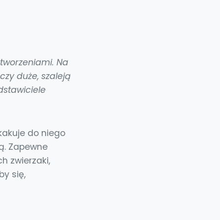
stworzeniami. Na
czy duże, szaleją
stawiciele
kakuje do niego
wą. Zapewne
h zwierzaki,
y się,