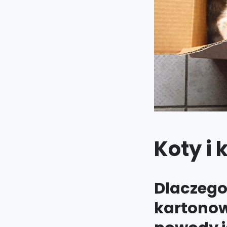
Koty i
Dlaczego
kartonow