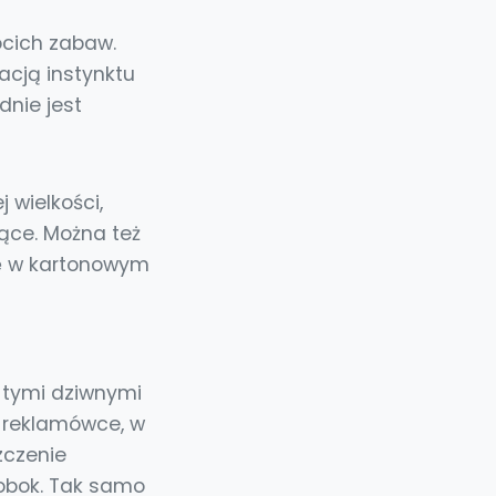
ocich zabaw.
acją instynktu
dnie jest
 wielkości,
jące. Można też
ię w kartonowym
ę tymi dziwnymi
 reklamówce, w
zczenie
 obok. Tak samo