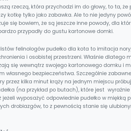
szą rzeczą, która przychodzi im do głowy, to ta, że
czy kotkę tylko jako zabawka. Ale to nie jedyny powó
uje się bowiem, że są jeszcze inne powody, dla któ
bardzo przypadły do gustu kartonowe domki.
stów felinologów pudełko dla kota to imitacja nory,
ronienia i osobistej przestrzeni. Właśnie dlatego m
dzają się wewnątrz swojego kartonowego domku i 
m własnego bezpieczeństwa. Szczególnie zabawne 
ry przez kilka minut krąży na jednym miejscu próbu
ełka (na przykład po butach), które jest wyraźnie 
ż jeżeli wyposażyć odpowiednie pudełko w miękką 
innych drobiazgów, to z pewnością stanie się ulubi