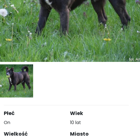
Płeć
Wiek
On
10 lat
Wielkość
Miasto