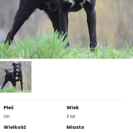
Płeć
Wiek
On
3 lat
Wielkość
Miasto