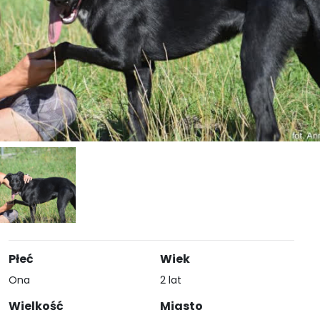
Płeć
Wiek
Ona
2 lat
Wielkość
Miasto