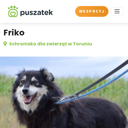
WESPRZYJ
Friko
Schronisko dla zwierząt w Toruniu