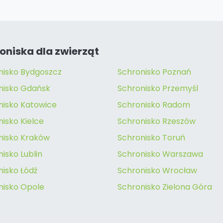
oniska dla zwierząt
nisko Bydgoszcz
Schronisko Poznań
nisko Gdańsk
Schronisko Przemyśl
nisko Katowice
Schronisko Radom
isko Kielce
Schronisko Rzeszów
nisko Kraków
Schronisko Toruń
isko Lublin
Schronisko Warszawa
nisko Łódź
Schronisko Wrocław
nisko Opole
Schronisko Zielona Góra