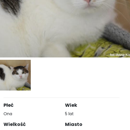
Płeć
Wiek
Ona
5 lat
Wielkość
Miasto