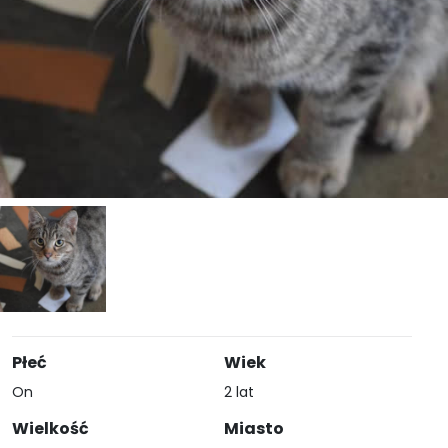
Płeć
Wiek
On
2 lat
Wielkość
Miasto