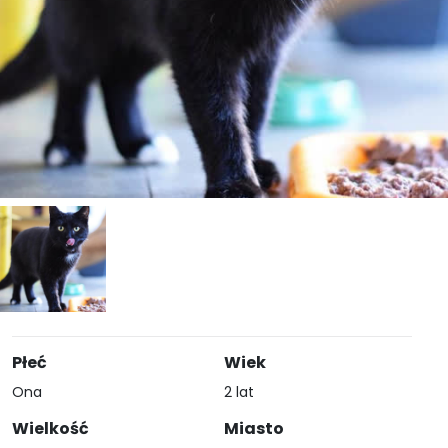
Płeć
Wiek
Ona
2 lat
Wielkość
Miasto