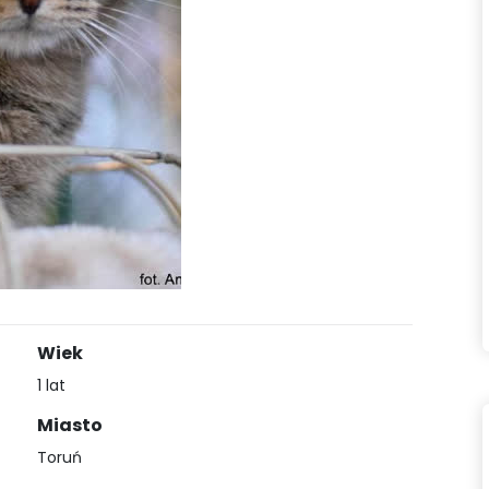
Wiek
1 lat
Miasto
Toruń