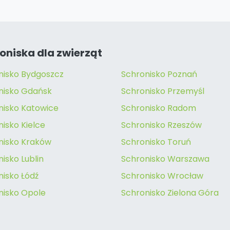
oniska dla zwierząt
nisko Bydgoszcz
Schronisko Poznań
nisko Gdańsk
Schronisko Przemyśl
nisko Katowice
Schronisko Radom
isko Kielce
Schronisko Rzeszów
nisko Kraków
Schronisko Toruń
isko Lublin
Schronisko Warszawa
nisko Łódź
Schronisko Wrocław
nisko Opole
Schronisko Zielona Góra