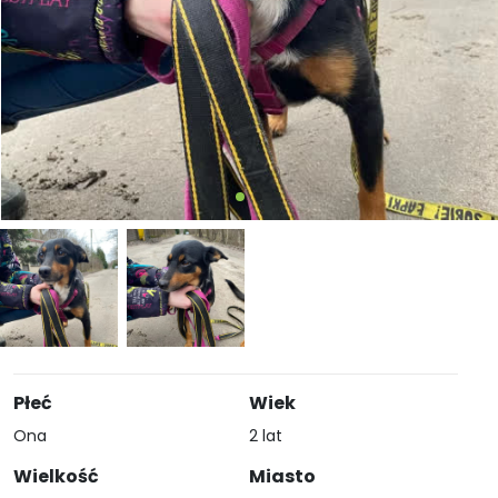
Płeć
Wiek
Ona
2 lat
Wielkość
Miasto