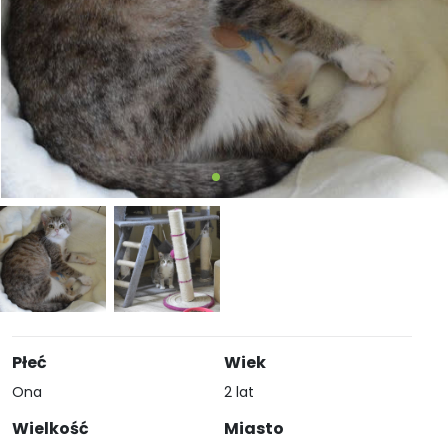
Płeć
Wiek
Ona
2 lat
Wielkość
Miasto