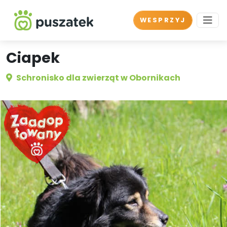
WESPRZYJ
Ciapek
Schronisko dla zwierząt w Obornikach