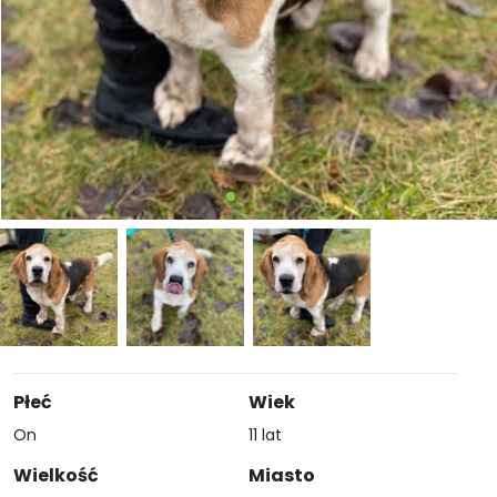
Płeć
Wiek
On
11 lat
Wielkość
Miasto