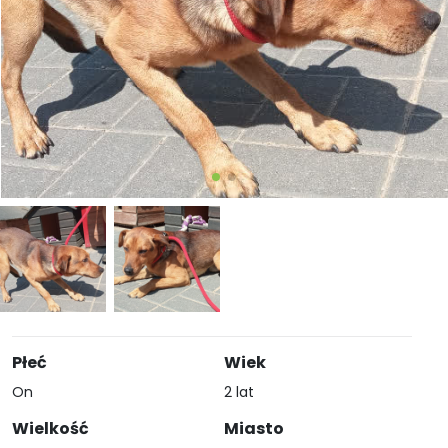
Płeć
Wiek
On
2 lat
Wielkość
Miasto