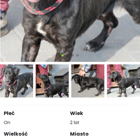
Płeć
Wiek
On
2 lat
Wielkość
Miasto