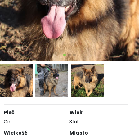
Płeć
Wiek
On
3 lat
Wielkość
Miasto