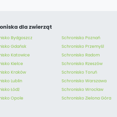
oniska dla zwierząt
nisko Bydgoszcz
Schronisko Poznań
nisko Gdańsk
Schronisko Przemyśl
nisko Katowice
Schronisko Radom
isko Kielce
Schronisko Rzeszów
nisko Kraków
Schronisko Toruń
isko Lublin
Schronisko Warszawa
nisko Łódź
Schronisko Wrocław
nisko Opole
Schronisko Zielona Góra