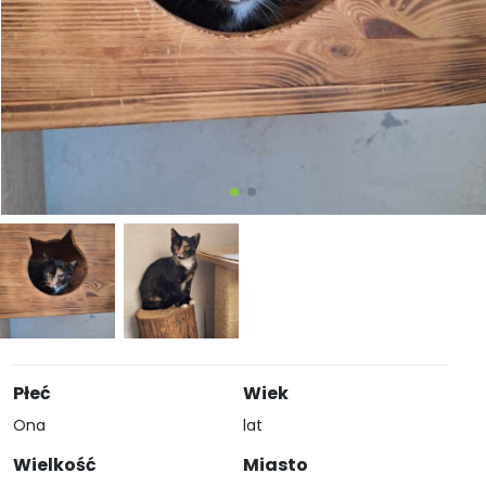
Płeć
Wiek
Ona
lat
Wielkość
Miasto