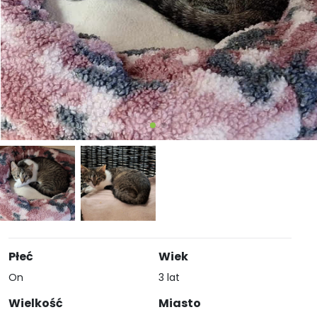
Płeć
Wiek
On
3 lat
Wielkość
Miasto