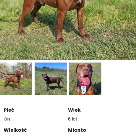
Płeć
Wiek
On
6 lat
Wielkość
Miasto