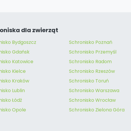
oniska dla zwierząt
nisko Bydgoszcz
Schronisko Poznań
nisko Gdańsk
Schronisko Przemyśl
nisko Katowice
Schronisko Radom
isko Kielce
Schronisko Rzeszów
nisko Kraków
Schronisko Toruń
isko Lublin
Schronisko Warszawa
nisko Łódź
Schronisko Wrocław
nisko Opole
Schronisko Zielona Góra