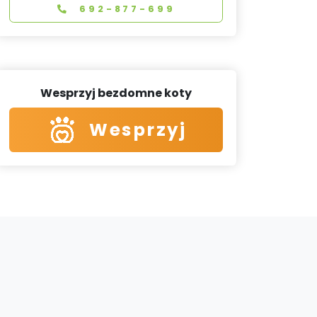
692-877-699
Wesprzyj bezdomne koty
Wesprzyj