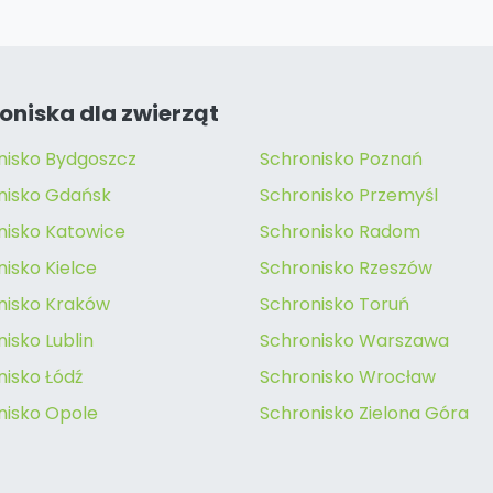
oniska dla zwierząt
nisko Bydgoszcz
Schronisko Poznań
nisko Gdańsk
Schronisko Przemyśl
nisko Katowice
Schronisko Radom
isko Kielce
Schronisko Rzeszów
nisko Kraków
Schronisko Toruń
isko Lublin
Schronisko Warszawa
nisko Łódź
Schronisko Wrocław
nisko Opole
Schronisko Zielona Góra