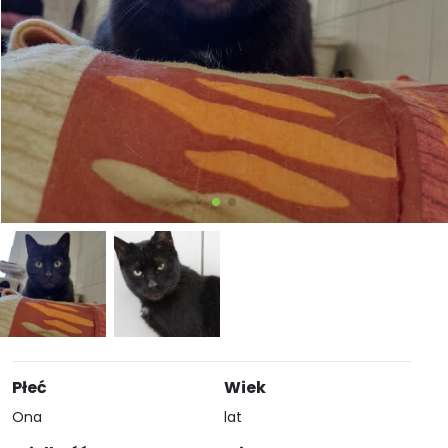
Płeć
Wiek
Ona
lat