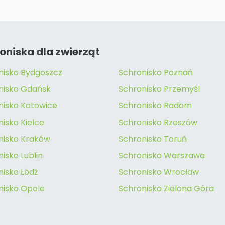
oniska dla zwierząt
nisko Bydgoszcz
Schronisko Poznań
nisko Gdańsk
Schronisko Przemyśl
nisko Katowice
Schronisko Radom
isko Kielce
Schronisko Rzeszów
nisko Kraków
Schronisko Toruń
isko Lublin
Schronisko Warszawa
nisko Łódź
Schronisko Wrocław
nisko Opole
Schronisko Zielona Góra