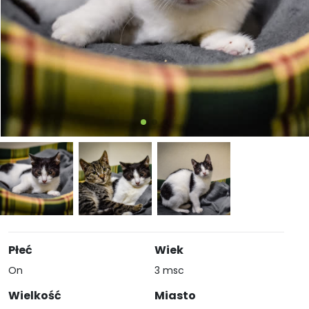
Płeć
Wiek
On
3 msc
Wielkość
Miasto