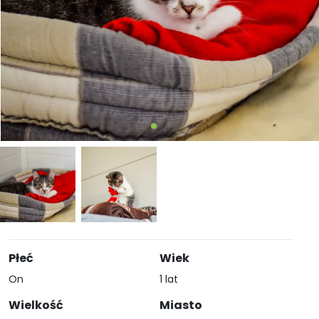
Płeć
Wiek
On
1 lat
Wielkość
Miasto