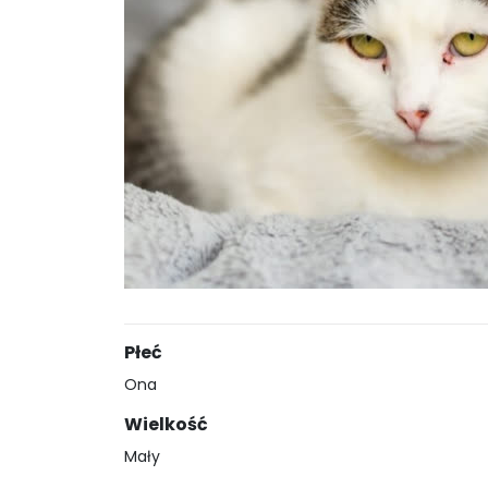
Płeć
Ona
Wielkość
Mały