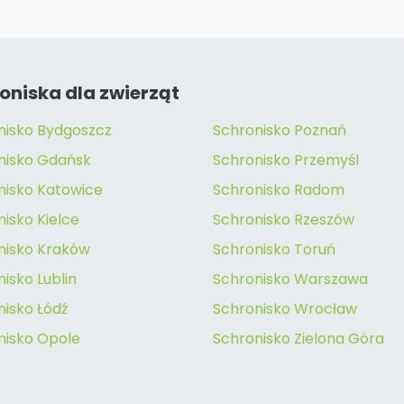
oniska dla zwierząt
nisko Bydgoszcz
Schronisko Poznań
nisko Gdańsk
Schronisko Przemyśl
nisko Katowice
Schronisko Radom
isko Kielce
Schronisko Rzeszów
nisko Kraków
Schronisko Toruń
isko Lublin
Schronisko Warszawa
nisko Łódź
Schronisko Wrocław
nisko Opole
Schronisko Zielona Góra