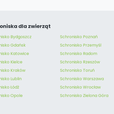
oniska dla zwierząt
nisko Bydgoszcz
Schronisko Poznań
nisko Gdańsk
Schronisko Przemyśl
nisko Katowice
Schronisko Radom
isko Kielce
Schronisko Rzeszów
nisko Kraków
Schronisko Toruń
isko Lublin
Schronisko Warszawa
nisko Łódź
Schronisko Wrocław
nisko Opole
Schronisko Zielona Góra