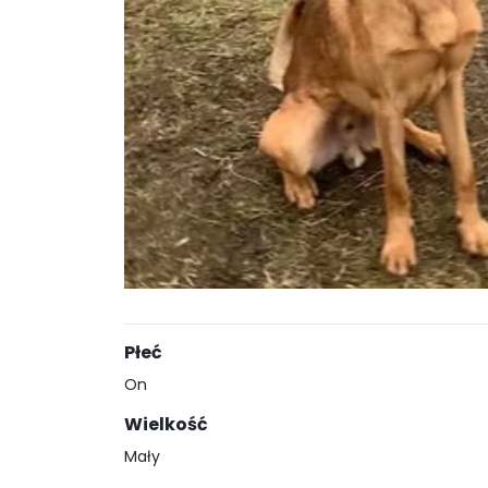
Płeć
On
Wielkość
Mały