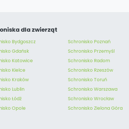
oniska dla zwierząt
nisko Bydgoszcz
Schronisko Poznań
nisko Gdańsk
Schronisko Przemyśl
nisko Katowice
Schronisko Radom
isko Kielce
Schronisko Rzeszów
nisko Kraków
Schronisko Toruń
isko Lublin
Schronisko Warszawa
nisko Łódź
Schronisko Wrocław
nisko Opole
Schronisko Zielona Góra