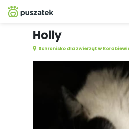
Holly
Schronisko dla zwierząt w Korabiew