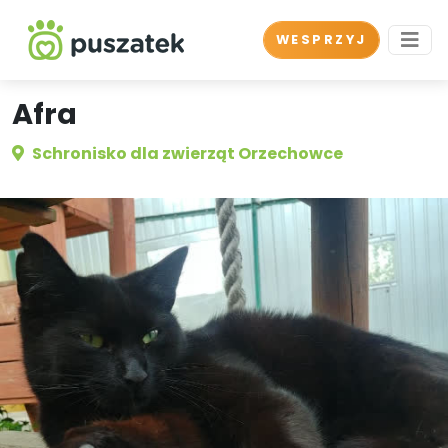
WESPRZYJ
Afra
Schronisko dla zwierząt Orzechowce