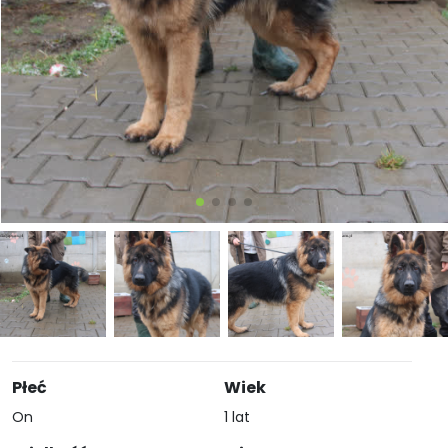
Płeć
Wiek
On
1 lat